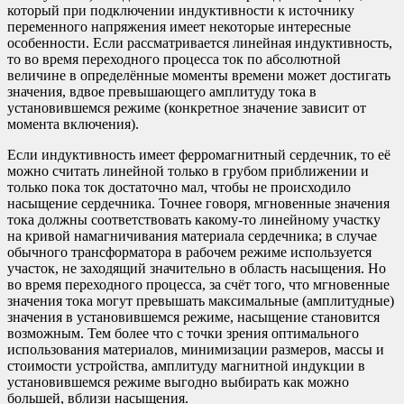
который при подключении индуктивности к источнику
переменного напряжения имеет некоторые интересные
особенности. Если рассматривается линейная индуктивность,
то во время переходного процесса ток по абсолютной
величине в определённые моменты времени может достигать
значения, вдвое превышающего амплитуду тока в
установившемся режиме (конкретное значение зависит от
момента включения).
Если индуктивность имеет ферромагнитный сердечник, то её
можно считать линейной только в грубом приближении и
только пока ток достаточно мал, чтобы не происходило
насыщение сердечника. Точнее говоря, мгновенные значения
тока должны соответствовать какому-то линейному участку
на кривой намагничивания материала сердечника; в случае
обычного трансформатора в рабочем режиме используется
участок, не заходящий значительно в область насыщения. Но
во время переходного процесса, за счёт того, что мгновенные
значения тока могут превышать максимальные (амплитудные)
значения в установившемся режиме, насыщение становится
возможным. Тем более что с точки зрения оптимального
использования материалов, минимизации размеров, массы и
стоимости устройства, амплитуду магнитной индукции в
установившемся режиме выгодно выбирать как можно
большей, вблизи насыщения.