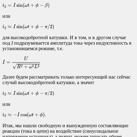
i
2
=
I
sin
(
ω
t
+
ϕ
−
β
)
=
sin
(
+
−
)
i
I
ω
t
ϕ
β
2
или
i
2
≈
I
sin
(
ω
t
+
ϕ
−
π
/
2
)
≈
sin
(
+
−
/
2
)
i
I
ω
t
ϕ
π
2
для высокодобротной катушки. И в том, и в другом случае
под
I
подразумевается амплитуда тока через индуктивность в
установившемся режиме, т.е.
I
=
U
R
2
+
ω
2
L
2
U
=
I
√
+
2
2
2
R
ω
L
Далее будем рассматривать только интересующий нас сейчас
случай высокодобротной катушки, а значит
i
2
≈
I
sin
(
ω
t
+
ϕ
−
π
/
2
)
≈
sin
(
+
−
/
2
)
i
I
ω
t
ϕ
π
2
или
i
2
≈
−
I
cos
(
ω
t
+
ϕ
)
.
≈
−
cos
(
+
)
.
i
I
ω
t
ϕ
2
Итак, мы нашли свободную и вынужденную составляющие
реакции (тока в цепи) на воздействие (синусоидальное
напряжение источника), а значит, можем записать общее