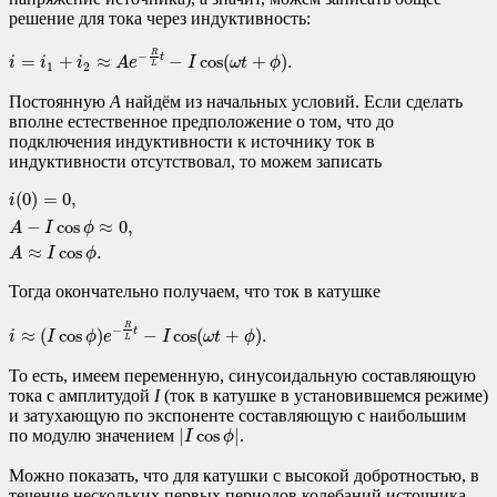
решение для тока через индуктивность:
i
=
i
1
+
i
2
≈
A
e
−
R
L
t
−
I
cos
(
ω
t
+
ϕ
)
.
R
−
t
=
+
≈
−
cos
(
+
)
.
i
i
i
A
e
I
ω
t
ϕ
L
1
2
Постоянную
A
найдём из начальных условий. Если сделать
вполне естественное предположение о том, что до
подключения индуктивности к источнику ток в
индуктивности отсутствовал, то можем записать
i
(
0
)
=
0
,
A
−
I
cos
ϕ
≈
0
,
A
≈
I
cos
ϕ
.
(
0
)
=
0
,
i
−
cos
≈
0
,
A
I
ϕ
≈
cos
.
A
I
ϕ
Тогда окончательно получаем, что ток в катушке
i
≈
(
I
cos
ϕ
)
e
−
R
L
t
−
I
cos
(
ω
t
+
ϕ
)
.
R
−
t
≈
(
cos
)
−
cos
(
+
)
.
i
I
ϕ
e
I
ω
t
ϕ
L
То есть, имеем переменную, синусоидальную составляющую
тока с амплитудой
I
(ток в катушке в установившемся режиме)
и затухающую по экспоненте составляющую с наибольшим
|
I
cos
ϕ
|
|
cos
|
по модулю значением
.
I
ϕ
Можно показать, что для катушки с высокой добротностью, в
течение нескольких первых периодов колебаний источника,