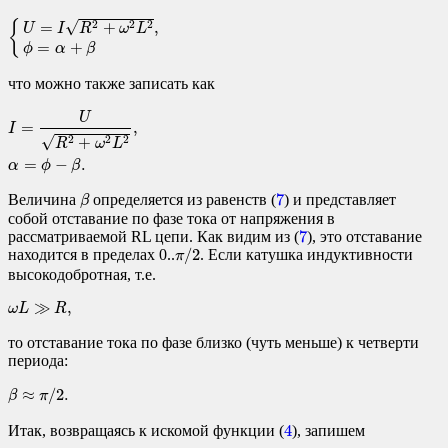
{
U
=
I
R
2
+
ω
2
L
2
,
ϕ
=
α
+
β
√
{
=
+
,
2
2
2
U
I
R
ω
L
=
+
ϕ
α
β
что можно также записать как
I
=
U
R
2
+
ω
2
L
2
,
α
=
ϕ
−
β
.
U
=
,
I
√
+
2
2
2
R
ω
L
=
−
.
α
ϕ
β
β
7
7
Величина
определяется из равенств (
) и представляет
β
собой отставание по фазе тока от напряжения в
7
7
рассматриваемой RL цепи. Как видим из (
), это отставание
π
/
2
/
2
находится в пределах 0..
. Если катушка индуктивности
π
высокодобротная, т.е.
ω
L
≫
R
,
≫
,
ω
L
R
то отставание тока по фазе близко (чуть меньше) к четверти
периода:
β
≈
π
/
2.
≈
/
2.
β
π
4
4
Итак, возвращаясь к искомой функции (
), запишем