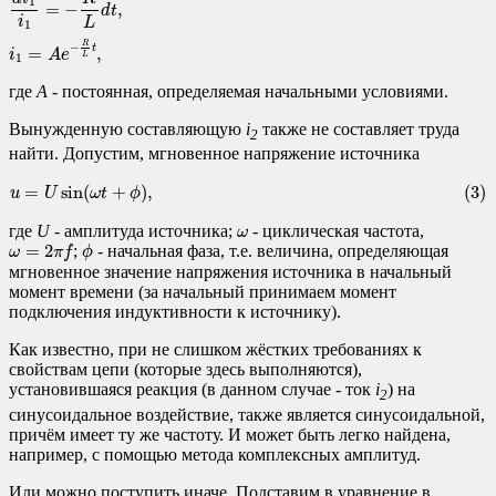
1
=
−
,
d
t
i
L
1
R
−
t
=
,
i
A
e
L
1
где
A
- постоянная, определяемая начальными условиями.
Вынужденную составляющую
i
также не составляет труда
2
найти. Допустим, мгновенное напряжение источника
(3)
u
=
U
sin
(
ω
t
+
ϕ
)
,
=
sin
(
+
)
,
(3)
u
U
ω
t
ϕ
ω
где
U
- амплитуда источника;
- циклическая частота,
ω
ω
=
2
π
f
ϕ
=
2
;
- начальная фаза, т.е. величина, определяющая
ω
π
f
ϕ
мгновенное значение напряжения источника в начальный
момент времени (за начальный принимаем момент
подключения индуктивности к источнику).
Как известно, при не слишком жёстких требованиях к
свойствам цепи (которые здесь выполняются),
установившаяся реакция (в данном случае - ток
i
) на
2
синусоидальное воздействие, также является синусоидальной,
причём имеет ту же частоту. И может быть легко найдена,
например, с помощью метода комплексных амплитуд.
Или можно поступить иначе. Подставим в уравнение в