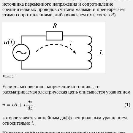
источника переменного напряжения и сопротивление
соединительных проводов считаем малыми и пренебрегаем
этими сопротивлениями, либо включаем их в состав
R
).
Рис. 5
Если
u
- мгновенное напряжение источника, то
рассматриваемая электрическая цепь описывается уравнением
(1)
u
=
i
R
+
L
d
i
d
t
,
d
i
=
+
,
(1)
u
i
R
L
d
t
которое является линейным дифференциальным уравнением
относительно
i
.