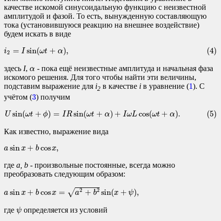
качестве искомой синусоидальную функцию с неизвестной
амплитудой и фазой. То есть, вынужденную составляющую
тока (установившуюся реакцию на внешнее воздействие)
будем искать в виде
(4)
i
2
=
I
sin
(
ω
t
+
α
)
,
=
sin
(
+
)
,
(4)
i
I
ω
t
α
2
α
здесь
I
,
- пока ещё неизвестные амплитуда и начальная фаза
α
искомого решения. Для того чтобы найти эти величины,
1
1
подставим выражение для
i
в качестве
i
в уравнение (
). С
2
3
3
учётом (
) получим
(5)
U
sin
(
ω
t
+
ϕ
)
=
I
R
sin
(
ω
t
+
α
)
+
I
ω
L
cos
(
ω
t
+
α
)
.
sin
(
+
)
=
sin
(
+
)
+
cos
(
+
)
.
(5)
U
ω
t
ϕ
I
R
ω
t
α
I
ω
L
ω
t
α
Как известно, выражение вида
a
sin
x
+
b
cos
x
,
sin
+
cos
,
a
x
b
x
где
a, b
- произвольные постоянные, всегда можно
преобразовать следующим образом:
a
sin
x
+
b
cos
x
=
a
2
+
b
2
sin
(
x
+
ψ
)
,
2
2
√
sin
+
cos
=
+
sin
(
+
)
,
a
x
b
x
a
b
x
ψ
ψ
где
определяется из условий
ψ