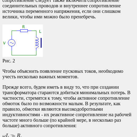
сопротивление следует также включить сопротивление
соединительных проводов и внутреннее сопротивление
источника переменного напряжения, если они слишком
велики, чтобы ими можно было пренебречь.
Рис. 2
Чтобы объяснить появление пусковых токов, необходимо
учесть несколько важных моментов.
Прежде всего, будем иметь в виду то, что при создании
трансформатора стараются добиться минимальных потерь. В
частности, стремятся к тому, чтобы активное сопротивление
обмоток было по возможности малым. В результате, как
правило, обмотки являются высокодобротными
индуктивностями - их реактивное сопротивление на рабочей
частоте много больше (по крайней мере, в несколько раз
больше) активного сопротивления:
ω
L
≫
R
,
≫
,
ω
L
R