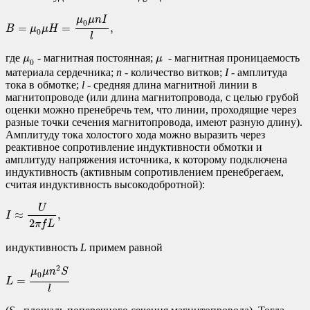
B
=
μ
0
μ
H
=
μ
0
μ
n
I
l
,
μ
μ
n
I
0
=
=
,
B
μ
μ
H
0
l
μ
0
μ
где
- магнитная постоянная;
- магнитная проницаемость
μ
μ
0
материала сердечника;
n
- количество витков;
I
- амплитуда
тока в обмотке;
l
- средняя длина магнитной линии в
магнитопроводе (или длина магнитопровода, с целью грубой
оценки можно пренебречь тем, что линии, проходящие через
разные точки сечения магнитопровода, имеют разную длину).
Амплитуду тока холостого хода можно выразить через
реактивное сопротивление индуктивности обмотки и
амплитуду напряжения источника, к которому подключена
индуктивность (активным сопротивлением пренебрегаем,
считая индуктивность высокодобротной):
I
≈
U
2
π
f
L
,
U
≈
,
I
2
π
f
L
индуктивность
L
примем равной
L
=
μ
0
μ
n
2
S
l
2
μ
μ
n
S
0
=
L
l