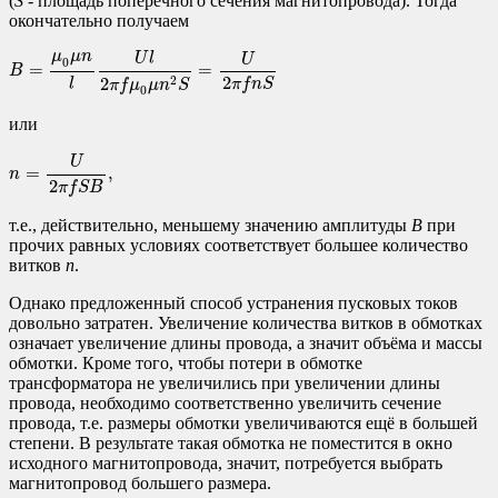
(
S
- площадь поперечного сечения магнитопровода). Тогда
окончательно получаем
B
=
μ
0
μ
n
l
U
l
2
π
f
μ
0
μ
n
2
S
=
U
2
π
f
n
S
μ
μ
n
U
l
U
0
=
=
B
2
2
2
l
π
f
n
S
π
f
μ
μ
n
S
0
или
n
=
U
2
π
f
S
B
,
U
=
,
n
2
π
f
S
B
т.е., действительно, меньшему значению амплитуды
B
при
прочих равных условиях соответствует большее количество
витков
n
.
Однако предложенный способ устранения пусковых токов
довольно затратен. Увеличение количества витков в обмотках
означает увеличение длины провода, а значит объёма и массы
обмотки. Кроме того, чтобы потери в обмотке
трансформатора не увеличились при увеличении длины
провода, необходимо соответственно увеличить сечение
провода, т.е. размеры обмотки увеличиваются ещё в большей
степени. В результате такая обмотка не поместится в окно
исходного магнитопровода, значит, потребуется выбрать
магнитопровод большего размера.