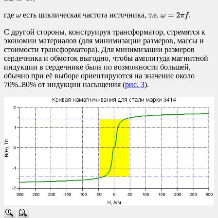
ω
=
2
π
f
ω
=
2
где
есть циклическая частота источника, т.е.
.
ω
ω
π
f
С другой стороны, конструируя трансформатор, стремятся к
экономии материалов (для минимизации размеров, массы и
стоимости трансформатора). Для минимизации размеров
сердечника и обмоток выгодно, чтобы амплитуда магнитной
индукции в сердечнике была по возможности большей,
обычно при её выборе ориентируются на значение около
70%..80% от индукции насыщения (
рис. 3
).