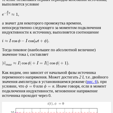
выполняется условие
e
−
R
L
t
≈
1
,
R
−
t
≈
1
,
e
L
а значит для некоторого промежутка времени,
непосредственно следующего за моментом подключения
индуктивности к источнику, выполняется соотношение
i
≈
I
cos
ϕ
−
I
cos
(
ω
t
+
ϕ
)
.
≈
cos
−
cos
(
+
)
.
i
I
ϕ
I
ω
t
ϕ
Тогда пиковое (наибольшее по абсолютной величине)
значение тока
i
, составляет
|
i
|
m
a
x
≈
I
|
cos
ϕ
|
+
I
=
I
(
|
cos
ϕ
|
+
1
)
.
|
|
≈
|
cos
|
+
=
(
|
cos
|
+
1
)
.
i
I
ϕ
I
I
ϕ
m
a
x
Как видим, оно зависит от начальной фазы источника
переменного напряжения. Может достигать
2 I
, т.е. двойного
значения амплитуды в установившемся режиме (
рис. 6
), при
ϕ
=
0
ϕ
=
π
=
0
=
условии, что
или
. Иначе говоря, если в момент
ϕ
ϕ
π
подключения индуктивности, мгновенное напряжение
источника проходит через 0.