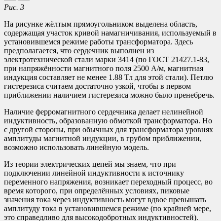
Рис. 3
На рисунке жёлтым прямоугольником выделена область,
содержащая участок кривой намагничивания, используемый в
установившемся режиме работы трансформатора. Здесь
предполагается, что сердечник выполнен из
электротехнической стали марки 3414 (по ГОСТ 21427.1-83,
при напряжённости магнитного поля 2500 А/м, магнитная
индукция составляет не менее 1.88 Тл для этой стали). Петлю
гистерезиса считаем достаточно узкой, чтобы в первом
приближении наличием гистерезиса можно было пренебречь.
Наличие ферромагнитного сердечника делает нелинейной
индуктивность, образованную обмоткой трансформатора. Но
с другой стороны, при обычных для трансформатора уровнях
амплитуды магнитной индукции, в грубом приближении,
возможно использовать линейную модель.
Из теории электрических цепей мы знаем, что при
подключении линейной индуктивности к источнику
переменного напряжения, возникает переходный процесс, во
время которого, при определённых условиях, пиковые
значения тока через индуктивность могут вдвое превышать
амплитуду тока в установившемся режиме (по крайней мере,
это справедливо для высокодобротных индуктивностей).