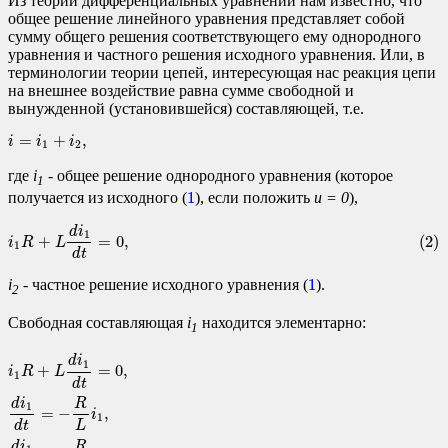
Из теории дифференциальных уравнений нам известно, что
общее решение линейного уравнения представляет собой
сумму общего решения соответствующего ему однородного
уравнения и частного решения исходного уравнения. Или, в
терминологии теории цепей, интересующая нас реакция цепи
на внешнее воздействие равна сумме свободной и
вынужденной (установившейся) составляющей, т.е.
i
=
i
1
+
i
2
,
=
+
,
i
i
i
1
2
где
i
- общее решение однородного уравнения (которое
1
1
1
получается из исходного (
), если положить
u = 0
),
(2)
i
1
R
+
L
d
i
1
d
t
=
0
,
d
i
1
+
=
0
,
(2)
i
R
L
1
d
t
1
1
i
- частное решение исходного уравнения (
).
2
Свободная составляющая
i
находится элементарно:
1
i
1
R
+
L
d
i
1
d
t
=
0
,
d
i
1
d
t
=
−
R
L
i
1
,
d
i
1
i
1
=
−
R
L
d
t
,
i
1
=
A
e
−
R
L
t
,
d
i
1
+
=
0
,
i
R
L
1
d
t
d
i
R
1
=
−
,
i
1
L
d
t
d
i
R