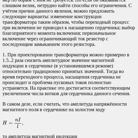
слишком велик, нетрудно найти способы его ограничения. С
учётом причин данного явления, можно предложить
следующие варианты: изменение конструкции
трансформатора таким образом, чтобы переходный процесс
при включении не приводил к насыщению сердечника; выбор
благоприятного момента включения; первоначальное
включение через ограничивающий ток резистор с
последующим замыканием этого резистора.
1. При проектировании трансформатора можно примерно в
1.5..2 раза снизить амплитудное значение магнитной
индукции в сердечнике (в установившемся режиме)
относительно традиционно принятых значений. Тогда во
время переходного процесса, насыщения сердечника не
происходит и проблема пусковых токов полностью
устраняется. На практике это достигается соответствующим
увеличением числа витков для сердечника данного сечения.
В самом деле, если считать, что амплитуда напряжённости
магнитного поля в сердечнике на холостом ходу
H
=
n
I
l
,
n
I
=
,
H
l
то амплитуда магнитной индукции