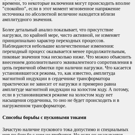
времени, то некоторые включения могут происходить вполне
"спокойно", если в этот момент мгновенное напряжение
источника по абсолютной величине находится вблизи
амплитудного значения.
Более детальный анализ показывает, что присутствие
нагрузки, по крайней мере, чисто активной, не изменяет
принципиально характер переходных процессов.
Наблюдаются небольшие количественные изменения:
переходный процесс оказывается менее продолжительным,
пиковые значения тока несколько ниже. Что можно объяснить
внесением дополнительного эквивалентного сопротивления в
цепь первичной обмотки при наличии нагрузки. Что касается
установившегося режима, то, как известно, амплитуда
магнитной индукции в сердечнике трансформатора
практически не зависит от нагрузки и примерно равна
амплитуде магнитной индукции на холостом ходу. А потому,
если в установившемся режиме на холостом ходу нет
насыщения сердечника, то оно не будет происходить и в
нагруженном трансформаторе.
Способы борьбы с пусковыми токами
Зачастую наличие пускового тока допустимо и специальных
мер по борьбе с ним не требуется. Но если он оказывается