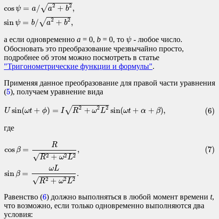
cos
ψ
=
a
/
a
2
+
b
2
,
sin
ψ
=
b
/
a
2
+
b
2
,
2
2
√
cos
=
/
+
,
ψ
a
a
b
2
2
√
sin
=
/
+
,
ψ
b
a
b
ψ
а если одновременно
a
= 0
,
b
= 0
, то
- любое число.
ψ
Обосновать это преобразование чрезвычайно просто,
подробнее об этом можно посмотреть в статье
"Тригонометрические функции и формулы"
.
Применяя данное преобразование для правой части уравнения
5
5
(
), получаем уравнение вида
(6)
U
sin
(
ω
t
+
ϕ
)
=
I
R
2
+
ω
2
L
2
sin
(
ω
t
+
α
+
β
)
,
2
2
2
√
sin
(
+
)
=
+
sin
(
+
+
)
,
(6)
U
ω
t
ϕ
I
R
ω
L
ω
t
α
β
где
(7)
cos
β
=
R
R
2
+
ω
2
L
2
,
sin
β
=
ω
L
R
2
+
ω
2
L
2
.
R
cos
=
,
(7)
β
√
+
2
2
2
R
ω
L
ω
L
sin
=
.
β
√
+
2
2
2
R
ω
L
6
6
Равенство (
) должно выполняться в любой момент времени
t
,
что возможно, если только одновременно выполняются два
условия: