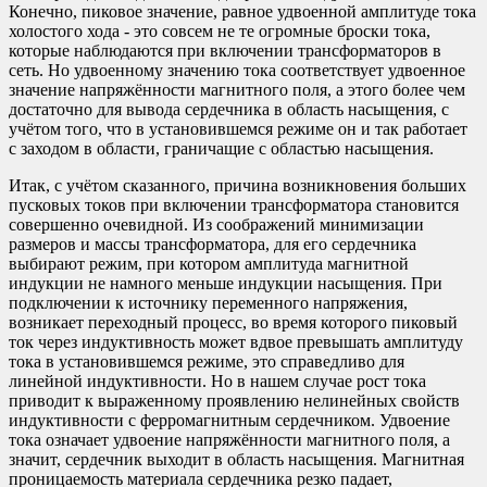
Конечно, пиковое значение, равное удвоенной амплитуде тока
холостого хода - это совсем не те огромные броски тока,
которые наблюдаются при включении трансформаторов в
сеть. Но удвоенному значению тока соответствует удвоенное
значение напряжённости магнитного поля, а этого более чем
достаточно для вывода сердечника в область насыщения, с
учётом того, что в установившемся режиме он и так работает
с заходом в области, граничащие с областью насыщения.
Итак, с учётом сказанного, причина возникновения больших
пусковых токов при включении трансформатора становится
совершенно очевидной. Из соображений минимизации
размеров и массы трансформатора, для его сердечника
выбирают режим, при котором амплитуда магнитной
индукции не намного меньше индукции насыщения. При
подключении к источнику переменного напряжения,
возникает переходный процесс, во время которого пиковый
ток через индуктивность может вдвое превышать амплитуду
тока в установившемся режиме, это справедливо для
линейной индуктивности. Но в нашем случае рост тока
приводит к выраженному проявлению нелинейных свойств
индуктивности с ферромагнитным сердечником. Удвоение
тока означает удвоение напряжённости магнитного поля, а
значит, сердечник выходит в область насыщения. Магнитная
проницаемость материала сердечника резко падает,