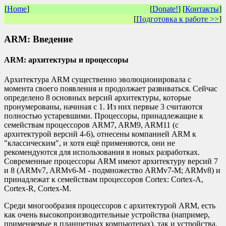
[
Home
]
[
Donate!
] [
Контакты
]
[
Подготовка к работе >>
]
ARM: Введение
ARM: архитектуры и процессоры
Архитектура ARM существенно эволюционировала с
момента своего появления и продолжает развиваться. Сейчас
определено 8 основных версий архитектуры, которые
пронумерованы, начиная с 1. Из них первые 3 считаются
полностью устаревшими. Процессоры, принадлежащие к
семействам процессоров ARM7, ARM9, ARM11 (с
архитектурой версий 4-6), отнесены компанией ARM к
"классическим", и хотя ещё применяются, они не
рекомендуются для использования в новых разработках.
Современные процессоры ARM имеют архитектуру версий 7
и 8 (ARMv7, ARMv6-M - подмножество ARMv7-M; ARMv8) и
принадлежат к семействам процессоров Cortex: Cortex-A,
Cortex-R, Cortex-M.
Среди многообразия процессоров с архитектурой ARM, есть
как очень высокопроизводительные устройства (например,
применяемые в планшетных компьютерах), так и устройства,