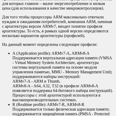
для которых главное – малое энергопотребление и низкая
цена (для использования в качестве микроконтроллеров).
Для того чтобы процессоры ARM максимально отвечали
нуждам и ожиданиям потребителей, компания ARM, начиная
с архитектуры версии ARMv7, вводит понятие профиля
архитектуры. То есть, в рамках одной версии определяются
несколько вариантов архитектуры (профилей).
На данный момент определены следующие профили:
A (Application profile): ARMv7-A, ARMv8-A
Поддерживается виртуальная адресация памяти (VMSA
- Virtual Memory System Architecture, архитектура
системы виртуальной памяти на основе модуля
управления памятью, MMU - Memory Management Unit);
поддерживаются наборы инструкций:
ARMv7-A - ARM и Thumb,
ARMv8-A - A64, A32, T32 (в профиле ARMv8-A
появляется поддержка 64-битового набора инструкций).
Процессоры с этой архитектурой используются в
высокопроизводительных системах.
R (Realtime profile): ARMv7-R, ARMv8-R
Поддерживается только физическая адресация памяти;
поддерживается защищённая память (PMSA - Protected