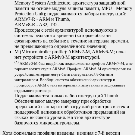
Memory System Architecture, архитектура защищённой
памяти на основе модуля защиты памяти, MPU - Memory
Protection Unit); поддерживаются наборы инструкций:
ARMv7-R - ARM и Thumb,
ARMv8-R - A32, T32.
Процессоры с этой архитектурой используются в
системах реального времени (которые обязаны
среагировать на событие в течение интервала времени,
не превышающего определённого значения).
M (Microcontroller profile): ARMv7-M, ARMv6-M; пока
нет устройств с ARMv8-M архитектурой.
(*)
ARMv6-M был введён как подмножество профиля ARMv7-M, а не
вариант архитектуры ARMv6. Профиль ARMv6-M ориентирован на
устройства, которые могут быть альтернативой 8-битным
контроллерам. Вообще, система обозначений архитектур и
процессоров ARM очень интересная и запутанная и заслуживает
отдельного разговора.
Поддерживается только набор инструкций Thumb.
Обеспечивают малую задержку при обработке
прерываний с аппаратной загрузкой регистров в стек и
поддержкой написания обработчиков прерываний на
языках высокого уровня. На этой архитектуре
базируются микроконтроллеры.
Хотя формально профили введены, начиная с 7-й версии