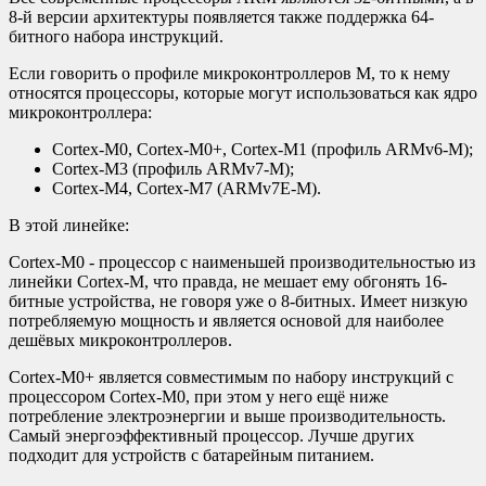
8-й версии архитектуры появляется также поддержка 64-
битного набора инструкций.
Если говорить о профиле микроконтроллеров M, то к нему
относятся процессоры, которые могут использоваться как ядро
микроконтроллера:
Cortex-M0, Cortex-M0+, Cortex-M1 (профиль ARMv6-M);
Cortex-M3 (профиль ARMv7-M);
Cortex-M4, Cortex-M7 (ARMv7E-M).
В этой линейке:
Cortex-M0 - процессор с наименьшей производительностью из
линейки Cortex-M, что правда, не мешает ему обгонять 16-
битные устройства, не говоря уже о 8-битных. Имеет низкую
потребляемую мощность и является основой для наиболее
дешёвых микроконтроллеров.
Cortex-M0+ является совместимым по набору инструкций с
процессором Cortex-M0, при этом у него ещё ниже
потребление электроэнергии и выше производительность.
Самый энергоэффективный процессор. Лучше других
подходит для устройств с батарейным питанием.