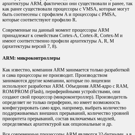
архитектуры ARM, фактически они существовали и ранее, так
как ранее существовали процессоры с VMSA, которые могут
быть соотнесены с профилем A и процессоры с PMSA,
которые соответствуют профилю R.
Современные на данный момент процессоры ARM
принадлежат к семействам Cortex-A, Cortex-R, Cortex-M
и
имеют соответственно профили архитектуры A, R, M
(архитектуры версий 7, 8).
ARM: микроконтроллеры
Как известно, компания ARM занимается только разработкой
и сама процессоры не производит. Производством
занимаются другие компании, которые по лицензии
используют разработки ARM. Объединяя ARM-ядро c RAM,
ROM/PROM (Flash), периферийными устройствами, они
создают свой процессор (микроконтроллер). Производитель
определяет не только периферию, но имеет возможность
конфигурировать само ядро, например, выбрать количество
поддерживаемых внешних прерываний, количество уровней
приоритета прерываний, состав включаемых модулей,
определяемых архитектурой как опциональные и др.
Все современные процессоры ARM являются 32-битными, а в