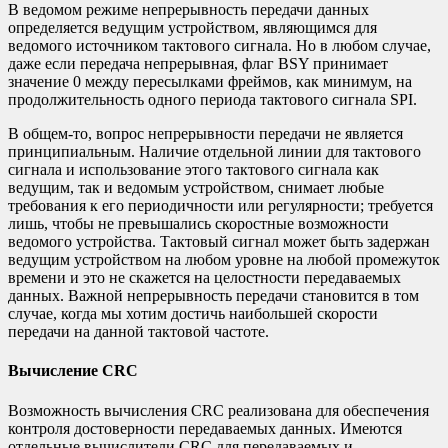
В ведомом режиме непрерывность передачи данных
определяется ведущим устройством, являющимся для
ведомого источником тактового сигнала. Но в любом случае,
даже если передача непрерывная, флаг BSY принимает
значение 0 между пересылками фреймов, как минимум, на
продолжительность одного периода тактового сигнала SPI.
В общем-то, вопрос непрерывности передачи не является
принципиальным. Наличие отдельной линии для тактового
сигнала и использование этого тактового сигнала как
ведущим, так и ведомым устройством, снимает любые
требования к его периодичности или регулярности; требуется
лишь, чтобы не превышались скоростные возможности
ведомого устройства. Тактовый сигнал может быть задержан
ведущим устройством на любом уровне на любой промежуток
времени и это не скажется на целостности передаваемых
данных. Важной непрерывность передачи становится в том
случае, когда мы хотим достичь наибольшей скорости
передачи на данной тактовой частоте.
Вычисление CRC
Возможность вычисления CRC реализована для обеспечения
контроля достоверности передаваемых данных. Имеются
отдельные вычислители CRC для передаваемых и