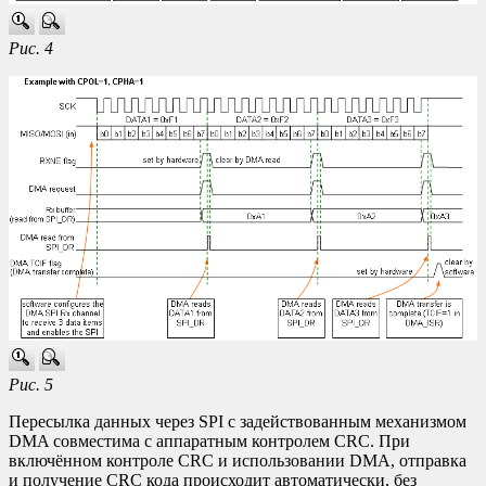
Рис. 4
Рис. 5
Пересылка данных через SPI с задействованным механизмом
DMA совместима с аппаратным контролем CRC. При
включённом контроле CRC и использовании DMA, отправка
и получение CRC кода происходит автоматически, без