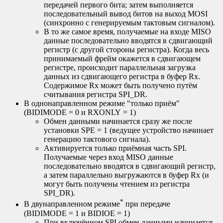
передачей первого бита; затем выполняется
последовательный вывод битов на выход MOSI
(синхронно с генерируемым тактовым сигналом).
В то же самое время, получаемые на входе MISO
данные последовательно вводятся в сдвигающий
регистр (с другой стороны регистра). Когда весь
принимаемый фрейм окажется в сдвигающем
регистре, происходит параллельная загрузка
данных из сдвигающего регистра в буфер Rx.
Содержимое Rx может быть получено путём
считывания регистра SPI_DR.
В однонаправленном режиме "только приём"
(BIDIMODE = 0 и RXONLY = 1)
Обмен данными начинается сразу же после
установки SPE = 1 (ведущее устройство начинает
генерацию тактового сигнала).
Активируется только приёмная часть SPI.
Получаемые через вход MISO данные
последовательно вводятся в сдвигающий регистр,
а затем параллельно выгружаются в буфер Rx (и
могут быть получены чтением из регистра
SPI_DR).
*
В двунаправленном режиме
при передаче
(BIDIMODE = 1 и BIDIOE = 1)
При включённом SPI обмен данными начинается