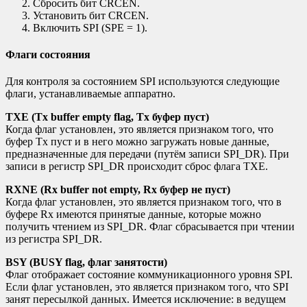
Сбросить бит CRCEN.
Установить бит CRCEN.
Включить SPI (SPE = 1).
Флаги состояния
Для контроля за состоянием SPI используются следующие
флаги, устанавливаемые аппаратно.
TXE (Tx buffer empty flag, Tx буфер пуст)
Когда флаг установлен, это является признаком того, что
буфер Tx пуст и в него можно загружать новые данные,
предназначенные для передачи (путём записи SPI_DR). При
записи в регистр SPI_DR происходит сброс флага TXE.
RXNE (Rx buffer not empty, Rx буфер не пуст)
Когда флаг установлен, это является признаком того, что в
буфере Rx имеются принятые данные, которые можно
получить чтением из SPI_DR. Флаг сбрасывается при чтении
из регистра SPI_DR.
BSY (BUSY flag, флаг занятости)
Флаг отображает состояние коммуникационного уровня SPI.
Если флаг установлен, это является признаком того, что SPI
занят пересылкой данных. Имеется исключение: в ведущем