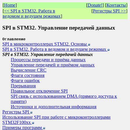
[
Home
]
[
Donate!
] [
Контакты
]
[
<< SPI в STM32. Работа в
[
Регистры SPI >>
]
ведомом и ведущем режимах
]
SPI в STM32. Управление передачей данных
Оглавление
SPI в микроконтроллерах STM32. Основы
SPI в STM32. Работа в ведомом и ведущем режимах
SPI в STM32. Управление передачей данных
Процессы передачи и приёма данных
Управление передачей и приёмом данных
Вычисление CRC
Флаги состояния
Флаги ошибок
Прерывания
Правильное отключение SPI
SPI связь с использованием DMA (прямого доступа к
памяти)
Источники и дополнительная информация
Регистры SPI
Использование SPI при работе с микроконтроллерами
STM32F100xx
Примеры программ