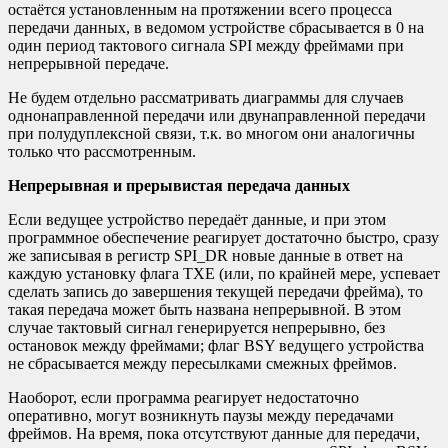
остаётся установленным на протяжении всего процесса
передачи данных, в ведомом устройстве сбрасывается в 0 на
один период тактового сигнала SPI между фреймами при
непрерывной передаче.
Не будем отдельно рассматривать диаграммы для случаев
однонаправленной передачи или двунаправленной передачи
при полудуплексной связи, т.к. во многом они аналогичны
только что рассмотренным.
Непрерывная и прерывистая передача данных
Если ведущее устройство передаёт данные, и при этом
программное обеспечение реагирует достаточно быстро, сразу
же записывая в регистр SPI_DR новые данные в ответ на
каждую установку флага TXE (или, по крайней мере, успевает
сделать запись до завершения текущей передачи фрейма), то
такая передача может быть названа непрерывной. В этом
случае тактовый сигнал генерируется непрерывно, без
остановок между фреймами; флаг BSY ведущего устройства
не сбрасывается между пересылками смежных фреймов.
Наоборот, если программа реагирует недостаточно
оперативно, могут возникнуть паузы между передачами
фреймов. На время, пока отсутствуют данные для передачи,