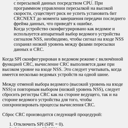
с пересылкой данных посредством CPU. При
программном управлении пересылкой на высокой
скорости, существует риск не успеть установить бит
CRCNEXT до момента завершения передачи последнего
фрейма данных, что приведёт к ошибке.
Когда устройство сконфигурировано как ведомое и
используется аппаратный выбор ведомого устройства
сигналом NSS, необходимо, чтобы сигнал на входе NSS
сохранял низкий уровень между фазами пересылки
данных и CRC.
Когда SPI сконфигурирован в ведомом режиме с включённой
функцией CRC, вычисление CRC выполняется даже при
высоком уровне на входе NSS. Это следует учитывать, когда
имеется несколько ведомых устройств на одной шине.
Между отменой выбора ведомого (высокий уровень на входе
NSS) и повторным выбором (низкий уровень NSS), следует
сбросить регистры CRC как на стороне ведущего, так и на
стороне ведомого устройства для того, чтобы
синхронизировать процессы вычисления CRC.
Сброс CRC производится следующей процедурой:
Отключить SPI (SPE = 0).