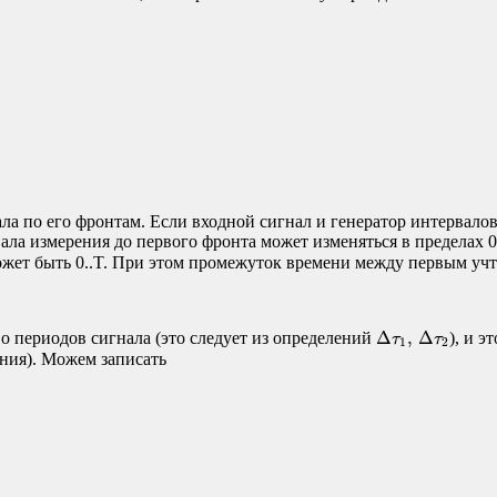
а по его фронтам. Если входной сигнал и генератор интервалов
ала измерения до первого фронта может изменяться в пределах 0
ожет быть 0..T. При этом промежуток времени между первым уч
Δ
τ
1
,
Δ
τ
2
Δ
,
Δ
о периодов сигнала (это следует из определений
), и э
τ
τ
1
2
ения). Можем записать
(
N
−
1
)
T
=
τ
−
(
Δ
τ
1
+
Δ
τ
2
)
,
(
N
−
1
)
T
=
τ
−
(
0
…
2
T
)
,
N
−
1
=
τ
T
−
(
0
…
2
)
.