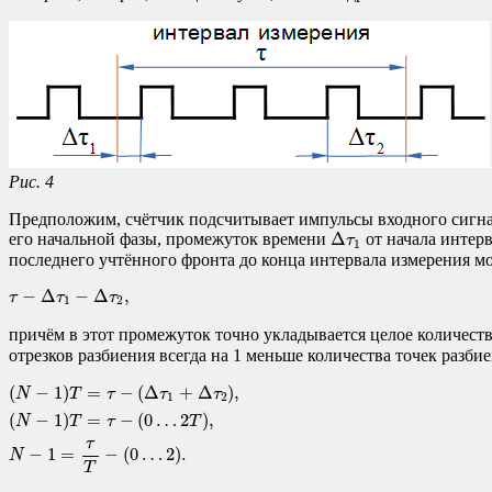
Рис. 4
Предположим, счётчик подсчитывает импульсы входного сигнал
Δ
τ
1
Δ
его начальной фазы, промежуток времени
от начала интерв
τ
1
последнего учтённого фронта до конца интервала измерения м
τ
−
Δ
τ
1
−
Δ
τ
2
,
−
Δ
−
Δ
,
τ
τ
τ
1
2
причём в этот промежуток точно укладывается целое количеств
отрезков разбиения всегда на 1 меньше количества точек разби
(
−
1
)
=
−
(
Δ
+
Δ
)
,
N
T
τ
τ
τ
1
2
(
−
1
)
=
−
(
0
…
2
)
,
N
T
τ
T
τ
−
1
=
−
(
0
…
2
)
.
N
T