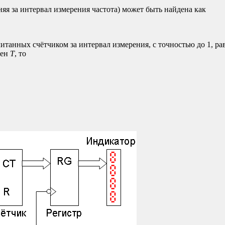
няя за интервал измерения частота) может быть найдена как
итанных счётчиком за интервал измерения, с точностью до 1, р
вен
T
, то
τ
≈
N
/
f
,
f
≈
N
/
τ
.