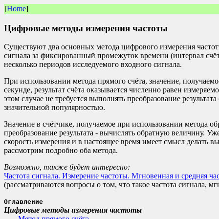
[
Home
]
Цифровые методы измерения частоты
Существуют два основных метода цифрового измерения частоты:
сигнала за фиксированный промежуток времени (интервал счёта
несколько периодов исследуемого входного сигнала.
При использовании метода прямого счёта, значение, получаемо
секунде, результат счёта оказывается численно равен измеряемо
этом случае не требуется выполнять преобразование результата 
значительной популярностью.
Значение в счётчике, получаемое при использовании метода об
преобразование результата - вычислять обратную величину. Уж
скорость измерения и в настоящее время имеет смысл делать вы
рассмотрим подробно оба метода.
Возможно, также будет интересно:
Частота сигнала. Измерение частоты. Мгновенная и средняя ча
(рассматриваются вопросы о том, что такое частота сигнала, мгн
Оглавление
Цифровые методы измерения частоты
Метод прямого счёта