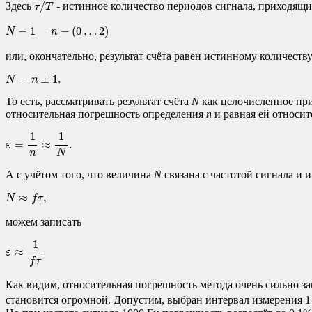
τ
/
T
/
Здесь
- истинное количество периодов сигнала, приходящи
τ
T
N
−
1
=
n
−
(
0
…
2
)
−
1
=
−
(
0
…
2
)
N
n
или, окончательно, результат счёта равен истинному количеству
N
=
n
±
1.
=
±
1.
N
n
То есть, рассматривать результат счёта
N
как целочисленное пр
относительная погрешность определения
n
и равная ей относит
ε
=
1
n
≈
1
N
.
1
1
=
≈
.
ε
n
N
А с учётом того, что величина
N
связана с частотой сигнала и
N
≈
f
τ
,
≈
,
N
f
τ
можем записать
ε
≈
1
f
τ
1
≈
ε
f
τ
Как видим, относительная погрешность метода очень сильно зав
становится огромной. Допустим, выбран интервал измерения 1 