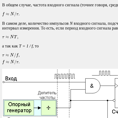
В общем случае, частота входного сигнала (точнее говоря, сред
f
≈
N
/
τ
.
≈
/
.
f
N
τ
В самом деле, количество импульсов
N
входного сигнала, подсч
интервал измерения. То есть, если период входного сигнала ра
τ
≈
N
T
,
≈
,
τ
N
T
а так как
T = 1 / f
, то
≈
/
,
τ
N
f
≈
/
.
f
N
τ