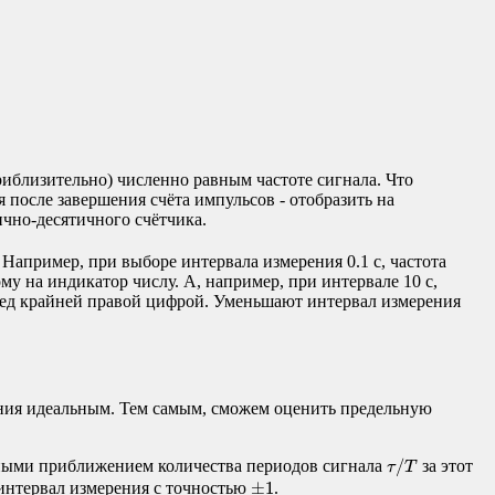
приблизительно) численно равным частоте сигнала. Что
ся после завершения счёта импульсов - отобразить на
ично-десятичного счётчика.
 Например, при выборе интервала измерения 0.1 с, частота
ому на индикатор числу. А, например, при интервале 10 с,
перед крайней правой цифрой. Уменьшают интервал измерения
ения идеальным. Тем самым, сможем оценить предельную
τ
/
T
/
нными приближением количества периодов сигнала
за этот
τ
T
±
1
±
1
 интервал измерения с точностью
.