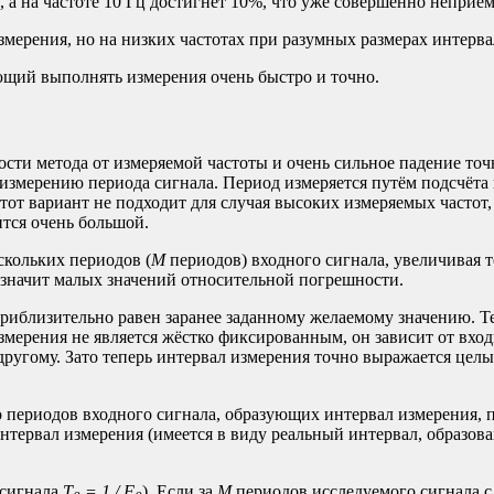
, а на частоте 10 Гц достигнет 10%, что уже совершенно неприе
мерения, но на низких частотах при разумных размерах интервал
ющий выполнять измерения очень быстро и точно.
ости метода от измеряемой частоты и очень сильное падение точ
 измерению периода сигнала. Период измеряется путём подсчёта
этот вариант не подходит для случая высоких измеряемых частот,
ится очень большой.
скольких периодов (
M
периодов) входного сигнала, увеличивая 
а значит малых значений относительной погрешности.
приблизительно равен заранее заданному желаемому значению. Т
измерения не является жёстко фиксированным, он зависит от вхо
 другому. Зато теперь интервал измерения точно выражается цел
о периодов входного сигнала, образующих интервал измерения,
интервал измерения (имеется в виду реальный интервал, образо
 сигнала
T
= 1 / F
). Если за
M
периодов исследуемого сигнала 