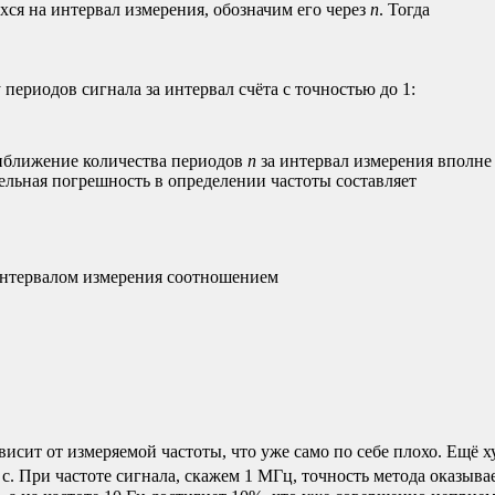
хся на интервал измерения, обозначим его через
n
. Тогда
 периодов сигнала за интервал счёта с точностью до 1:
иближение количества периодов
n
за интервал измерения вполне
ельная погрешность в определении частоты составляет
 интервалом измерения соотношением
исит от измеряемой частоты, что уже само по себе плохо. Ещё х
с. При частоте сигнала, скажем 1 МГц, точность метода оказыва