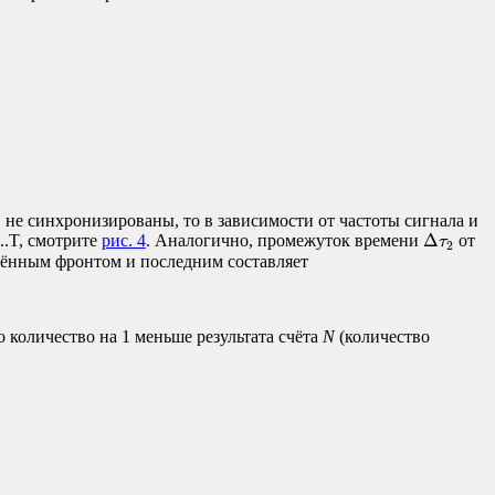
 не синхронизированы, то в зависимости от частоты сигнала и
Δ
τ
2
Δ
..T, смотрите
рис. 4
. Аналогично, промежуток времени
от
τ
2
тённым фронтом и последним составляет
то количество на 1 меньше результата счёта
N
(количество