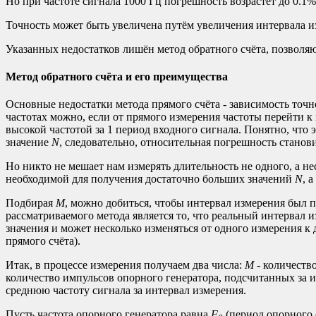
Но при частоте сигнала 1000 Гц погрешность возрастёт до 0.1%
Точность может быть увеличена путём увеличения интервала из
Указанных недостатков лишён метод обратного счёта, позволя
Метод обратного счёта и его преимущества
Основные недостатки метода прямого счёта - зависимость точн
частотах можно, если от прямого измерения частоты перейти к
высокой частотой за 1 период входного сигнала. Понятно, что 
значение
N
, следовательно, относительная погрешность станов
Но никто не мешает нам измерять длительность не одного, а не
необходимой для получения достаточно больших значений
N
, 
Подбирая
M
, можно добиться, чтобы интервал измерения был 
рассматриваемого метода является то, что реальный интервал 
значения и может несколько изменяться от одного измерения к
прямого счёта).
Итак, в процессе измерения получаем два числа:
M
- количеств
количество импульсов опорного генератора, подсчитанных за 
среднюю частоту сигнала за интервал измерения.
Пусть частота опорного генератора равна
F
(период опорного