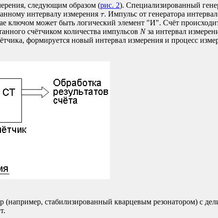
ерения, следующим образом (
рис. 2
). Специализированный гене
τ
аданному интервалу измерения
. Импульс от генератора интерв
τ
ае ключом может быть логический элемент "И". Счёт происходит 
итанного счётчиком количества импульсов
N
за интервал измерен
чётчика, формируется новый интервал измерения и процесс изме
ор (например, стабилизированный кварцевым резонатором) с де
т.