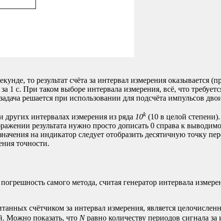
кунде, то результат счёта за интервал измерения оказывается (
 за 1 с. При таком выборе интервала измерения, всё, что требует
 задача решается при использовании для подсчёта импульсов дво
k
и других интервалах измерения из ряда
10
(10 в целой степени).
тображении результата нужно просто дописать 0 справа к выводим
де значения на индикатор следует отобразить десятичную точку 
ения точности.
 погрешность самого метода, считая генератор интервала измер
итанных счётчиком за интервал измерения, является целочисле
й. Можно показать, что
N
равно количеству периодов сигнала за