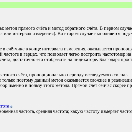
 метод прямого счёта и метод обратного счёта. В первом случа
 или интервал измерения). Во втором случае выполняется подсч
е в счётчике в конце интервала измерения, оказывается пропорц
й частоте в герцах, что позволяет легко построить частотомер н
счёта, достаточно его отобразить на индикаторе. Благодаря прост
ратного счёта, пропорционально периоду исследуемого сигнала. Т
е только поэтому данный метод оказывается сложнее в реализац
бор именно в пользу этого метода. Прямой счёт сейчас скорее пр
стота
овенная частота, средняя частота; какую частоту измеряет частот