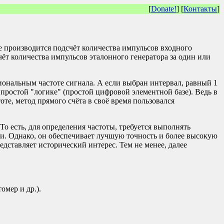
[
Donate!
] [
Контакты
]
е производится подсчёт количества импульсов входного
ёт количества импульсов эталонного генератора за один или
иональным частоте сигнала. А если выбран интервал, равный 1
а простой "логике" (простой цифровой элементной базе). Ведь в
оте, метод прямого счёта в своё время пользовался
о есть, для определения частоты, требуется выполнять
ии. Однако, он обеспечивает лучшую точность и более высокую
едставляет исторический интерес. Тем не менее, далее
омер и др.).