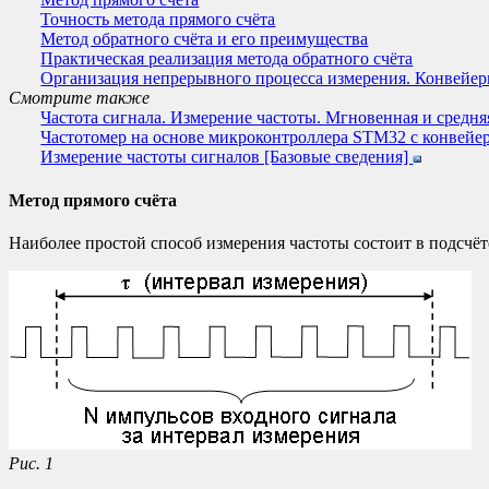
Точность метода прямого счёта
Метод обратного счёта и его преимущества
Практическая реализация метода обратного счёта
Организация непрерывного процесса измерения. Конвейер
Смотрите также
Частота сигнала. Измерение частоты. Мгновенная и средня
Частотомер на основе микроконтроллера STM32 с конвейе
Измерение частоты сигналов [Базовые сведения]
Метод прямого счёта
Наиболее простой способ измерения частоты состоит в подсчёт
Рис. 1