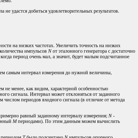
млемо.
а не удастся добиться удовлетворительных результатов.
ности на низких частотах. Увеличить точность на низких
 количества импульсов
N
от эталонного генератора с достаточно
 когда период очень мал, а значит, будет малым подсчитанное
тем самым интервал измерения до нужной величины,
ем не менее, как видим, характерной особенностью
дного сигнала. Интервал может отклоняться от заданного
ым числом периодов входного сигнала (в отличие от метода
 примерно равный заданному интервалу измерения;
N
-
ванный
M
периодами). По этим данным можем вычислить
с периодом
T
было подсчитано
N
импульсов опорного